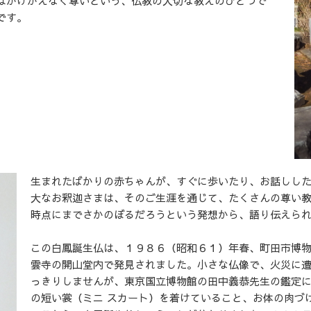
はかけがえなく尊いという、仏教の大切な教えのひとつで
です。
生まれたばかりの赤ちゃんが、すぐに歩いたり、お話しし
大なお釈迦さまは、そのご生涯を通じて、たくさんの尊い
時点にまでさかのぼるだろうという発想から、語り伝えら
この白鳳誕生仏は、１９８６（昭和６１）年春、町田市博
雲寺の開山堂内で発見されました。小さな仏像で、火災に
っきりしませんが、東京国立博物館の田中義恭先生の鑑定
の短い裳（ミニ スカート）を着けていること、お体の肉づ