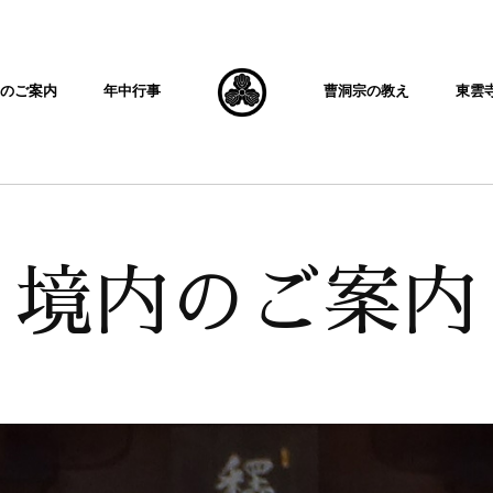
内のご案内
年中行事
曹洞宗の教え
東雲
境内のご案内