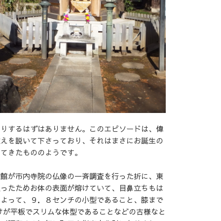
たりするはずはありません。このエピソードは、偉
教えを説いて下さっており、それはまさにお誕生の
れてきたもののようです。
物館が市内寺院の仏像の一斉調査を行った折に、東
遭ったためお体の表面が熔けていて、目鼻立ちもは
によって、９．８センチの小型であること、膝まで
けが平板でスリムな体型であることなどの古様なと