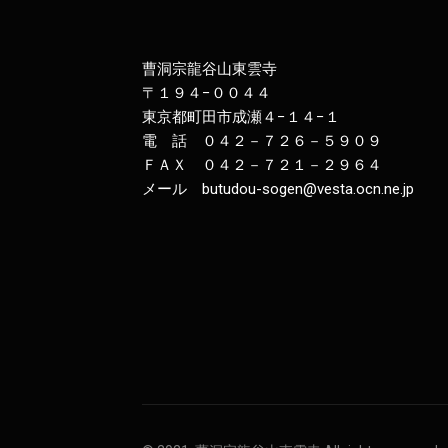
曹洞宗龍谷山東雲寺
〒１９４−００４４
東京都町田市成瀬４−１４−１
電 話 ０４２－７２６－５９０９
ＦＡＸ ０４２－７２１－２９６４
メール butudou-sogen@vesta.ocn.ne.jp