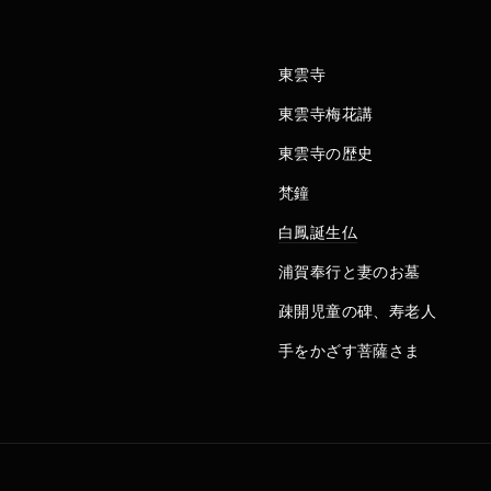
東雲寺
東雲寺梅花講
東雲寺の歴史
梵鐘
白鳳誕生仏
浦賀奉行と妻のお墓
疎開児童の碑、寿老人
手をかざす菩薩さま