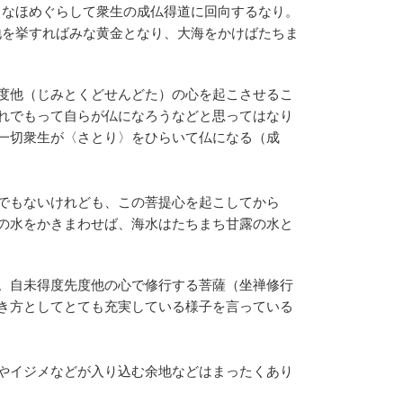
、なほめぐらして衆生の成仏得道に回向するなり。
地を挙すればみな黄金となり、大海をかけばたちま
度他（じみとくどせんどた）の心を起こさせるこ
れでもって自らが仏になろうなどと思ってはなり
一切衆生が〈さとり〉をひらいて仏になる（成
でもないけれども、この菩提心を起こしてから
の水をかきまわせば、海水はたちまち甘露の水と
。自未得度先度他の心で修行する菩薩（坐禅修行
き方としてとても充実している様子を言っている
やイジメなどが入り込む余地などはまったくあり