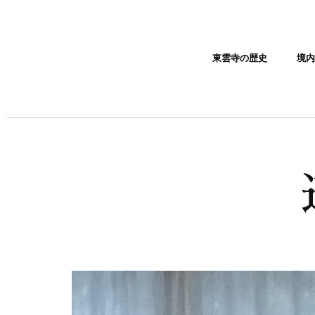
東雲寺の歴史
境