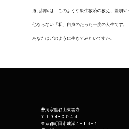
道元禅師は、このような衆生救済の教え、差別や
他ならない「私」自身のたった一度の人生です。
あなたはどのように生きてみたいですか。
曹洞宗龍谷山東雲寺
〒１９４−００４４
東京都町田市成瀬４−１４−１