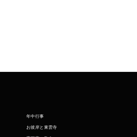
年中行事
お彼岸と東雲寺