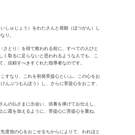
さいしゅじょう）をわたさんと発願（ほつがん）し
師なり。
〈さとり〉を得て救われる前に、すべての人びと
しく取るに足らないと思われるような人でも、こ
て、信頼すべきすぐれた指導者なのです。
おこすなり、これを初発菩提心といふ。この心をお
（けんぶつもんぽう）し、さらに菩提心をおこす、
さんの仏さまに出会い、供養を捧げてお仕えし、
上に霜を加えるように、菩提心に菩提心を重ね、
度先度他の心をおこせるちからによりて、われほと