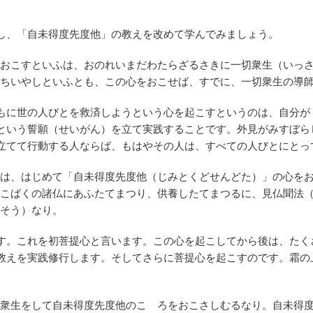
し、「自未得度先度他」の教えを改めて学んでみましょう。
おこすといふは、おのれいまだわたらざるさきに一切衆生（いっ
ちいやしといふとも、この心をおこせば、すでに、一切衆生の導
もに世の人びとを救済しようという心を起こすというのは、自分が
という誓願（せいがん）を立て実践することです。外見がみすぼら
立てて行動する人ならば、もはやその人は、すべての人びとにとっ
は、はじめて「自未得度先度他（じみとくどせんどた）」の心を
こばくの諸仏にあふたてまつり、供養したてまつるに、見仏聞法
そう）なり。
す。これを初菩提心と言います。この心を起こしてから後は、たく
教えを実践修行します。そしてさらに菩提心を起こすのです。霜の
衆生をして自未得度先度他のこゝろをおこさしむるなり。自未得