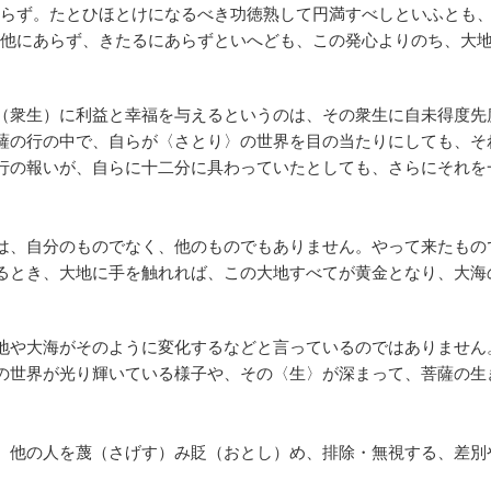
らず。たとひほとけになるべき功徳熟して円満すべしといふとも
他にあらず、きたるにあらずといへども、この発心よりのち、大
（衆生）に利益と幸福を与えるというのは、その衆生に自未得度先
薩の行の中で、自らが〈さとり〉の世界を目の当たりにしても、そ
行の報いが、自らに十二分に具わっていたとしても、さらにそれを
は、自分のものでなく、他のものでもありません。やって来たもの
るとき、大地に手を触れれば、この大地すべてが黄金となり、大海
地や大海がそのように変化するなどと言っているのではありません
の世界が光り輝いている様子や、その〈生〉が深まって、菩薩の生
、他の人を蔑（さげす）み貶（おとし）め、排除・無視する、差別