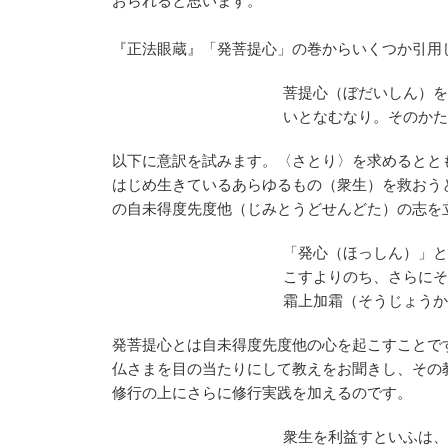
おられると思います。
『正法眼蔵』「発菩提心」の巻からいくつか引用
菩提心（ぼだいしん）を
いとなむなり。そのかた
以下に意訳を試みます。〈さとり〉を求めるとと
はじめ生きているあらゆるもの（衆生）を救おう
の自未得度先度他（じみとうどせんどた）の志を
「発心（ほっしん）」と
こすよりのち、さらにそ
霜上加霜（そうじょうか
発菩提心とは自未得度先度他の心を起こすことで
仏さまを目の当たりにして教えをお聞きし、その
修行の上にさらに修行実践を加えるのです。
衆生を利益すといふは、