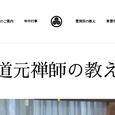
内のご案内
年中行事
曹洞宗の教え
東雲
道元禅師の教