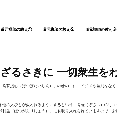
道元禅師の教え①
道元禅師の教え②
道元禅師の教え③
らざるさきに 一切衆生を
「発菩提心（ほつぼだいしん）」の巻の中に、イジメや差別をなく
。
ず他の人びとが救われるようにするという、菩薩（ぼさつ）の行（
願利生（ほつがんりしょう）」にも取り入れられていますので、お